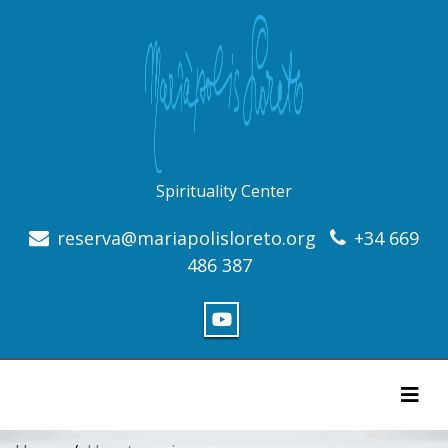
Spirituality Center
reserva@mariapolisloreto.org
+34 669
486 387
Togg